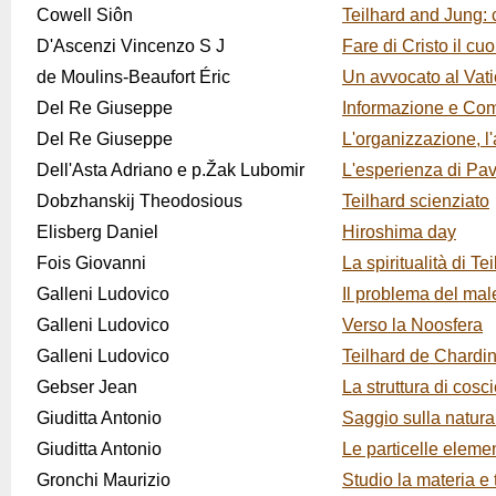
Cowell Siôn
Teilhard and Jung: 
D'Ascenzi Vincenzo S J
Fare di Cristo il c
de Moulins-Beaufort Éric
Un avvocato al Vati
Del Re Giuseppe
Informazione e Com
Del Re Giuseppe
L'organizzazione, l
Dell'Asta Adriano e p.Žak Lubomir
L'esperienza di Pav
Dobzhanskij Theodosious
Teilhard scienziato
Elisberg Daniel
Hiroshima day
Fois Giovanni
La spiritualità di Te
Galleni Ludovico
Il problema del mal
Galleni Ludovico
Verso la Noosfera
Galleni Ludovico
Teilhard de Chardin
Gebser Jean
La struttura di cosc
Giuditta Antonio
Saggio sulla natura
Giuditta Antonio
Le particelle eleme
Gronchi Maurizio
Studio la materia e t