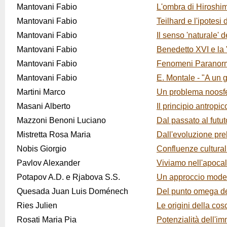
Mantovani Fabio
L'ombra di Hiroshim
Mantovani Fabio
Teilhard e l'ipotesi d
Mantovani Fabio
Il senso 'naturale' d
Mantovani Fabio
Benedetto XVI e la "
Mantovani Fabio
Fenomeni Paranorma
Mantovani Fabio
E. Montale - "A un 
Martini Marco
Un problema noosfer
Masani Alberto
Il principio antropic
Mazzoni Benoni Luciano
Dal passato al futut
Mistretta Rosa Maria
Dall'evoluzione prebi
Nobis Giorgio
Confluenze culturali
Pavlov Alexander
Viviamo nell'apocal
Potapov A.D. e Rjabova S.S.
Un approccio moder
Quesada Juan Luis Doménech
Del punto omega de
Ries Julien
Le origini della co
Rosati Maria Pia
Potenzialità dell'i