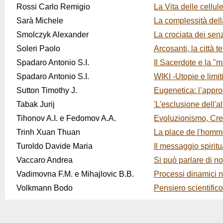
Rossi Carlo Remigio
La Vita delle cellul
Sarà Michele
La complessità dell
Smolczyk Alexander
La crociata dei sen
Soleri Paolo
Arcosanti, la città t
Spadaro Antonio S.I.
Il Sacerdote e la "
Spadaro Antonio S.I.
WIKI -Utopie e limiti
Sutton Timothy J.
Eugenetica: l’appro
Tabak Jurij
'L'esclusione dell'a
Tihonov A.I. e Fedomov A.A.
Evoluzionismo, Crea
Trinh Xuan Thuan
La place de l'homm
Turoldo Davide Maria
Il messaggio spirit
Vaccaro Andrea
Si può parlare di n
Vadimovna F.M. e Mihajlovic B.B.
Processi dinamici n
Volkmann Bodo
Pensiero scientifico