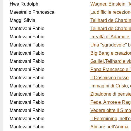
Hwa Rudolph
Wagner, Einstein, T
Maestrello Francesca
La difficile recezion
Maggi Silvia
Teilhard de Chardin:
Mantovani Fabio
Teilhard de Chardin 
Mantovani Fabio
Irrealtà di Adamo e 
Mantovani Fabio
Una "sgradevole" bi
Mantovani Fabio
Big Bang e creazio
Mantovani Fabio
Galilei,Teilhard e v
Mantovani Fabio
Papa Francesco e 
Mantovani Fabio
Il Cosmismo russo
Mantovani Fabio
Immagini di Cristo,
Mantovani Fabio
Zibaldone di pensie
Mantovani Fabio
Fede, Amore e Rag
Mantovani Fabio
Vedere oltre il Sim
Mantovani Fabio
Il Femminino, nell'
Mantovani Fabio
Abitare nell'Anima