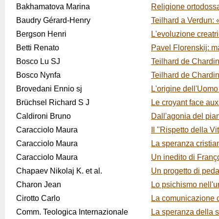
Bakhamatova Marina
Religione ortodossa
Baudry Gérard-Henry
Teilhard a Verdun: 
Bergson Henri
L'evoluzione creatri
Betti Renato
Pavel Florenskij: 
Bosco Lu SJ
Teilhard de Chardin
Bosco Nynfa
Teilhard de Chardin
Brovedani Ennio sj
L'origine dell'Uomo
Brüchsel Richard S J
Le croyant face aux
Caldironi Bruno
Dall'agonia del piane
Caracciolo Maura
Il "Rispetto della Vi
Caracciolo Maura
La speranza cristia
Caracciolo Maura
Un inedito di Franç
Chapaev Nikolaj K. et al.
Un progetto di ped
Charon Jean
Lo psichismo nell'u
Cirotto Carlo
La comunicazione c
Comm. Teologica Internazionale
La speranza della 