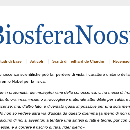
tudi di base
Articoli
Scritti di Teilhard de Chardin
Recensio
noscenze scientifiche può far perdere di vista il carattere unitario dell
emio Nobel per la fisica:
che in profondità, dei molteplici rami della conoscenza, ci ha messi di f
anto ora incominciamo a raccogliere materiale attendibile per saldare 
cenze; ma, d'altro lato, è diventato quasi impossibile per una sola ment
ò. Io non so vedere altra via d'uscita da questo dilemma (a meno di non 
ualcuno di noi si avventuri a tentare una sintesi di fatti e teorie, pur 
se, e a correre il rischio di farsi rider dietro».